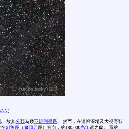
WAN
)
亂，故其
分類
為矮
不規則星系
。 然而，在這幅深場及大視野影
位在
劍魚座
（
鬼頭刀
座）方向，約180,000
光年
遠之處。 寬約