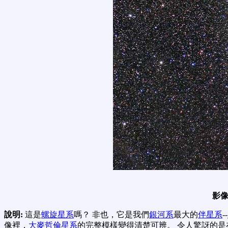
影像
說明:
這是
螺旋星系
嗎？ 非也，它是我們
銀河系
最大的
伴星系
--
像裡，
大麥哲倫星系
的完整模樣變得清楚可辨。 令人驚訝的是