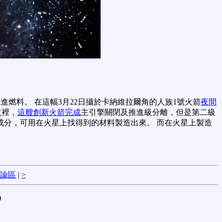
燃料。 在這幅3月22日攝於卡納維拉爾角的人族1號火箭
夜間
航裡，
這艘創新火箭完成
主引擎關閉及推進級分離，但是第二級
成分，可用在火星上找得到的材料製造出來。 而在火星上製造
論區
|
>
)