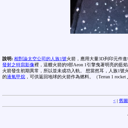
說明:
相對論太空公司的人族1號
火箭，應用大量3D列印元件進
發射之特寫影像
裡，這艘火箭的9部Aeon 1引擎曳著明亮的
火箭發生初期異常，所以並未成功入軌。 想當然耳，人族1號
的
液氧甲烷
，可供返回地球的火箭作為燃料。（Terran 1 rocket
<
|
舊圖