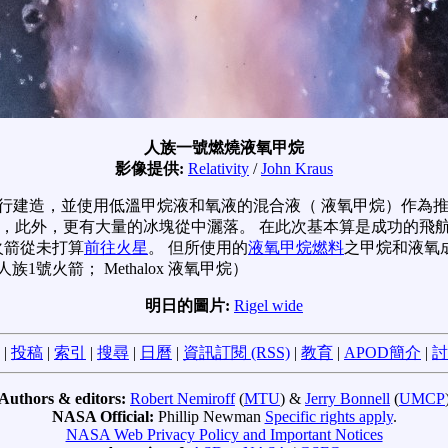
人族一號燃燒液氧甲烷
影像提供:
Relativity
/
John Kraus
行建造，並使用低溫甲烷液和氧液的混合液（ 液氧甲烷）作為推進
藍焰，此外，更有大量的冰塊從中灑落。 在此次基本算是成功的飛
火箭從未打算
前往火星
。 但所使用的
液氧甲烷燃料
之甲烷和液氧
 人族1號火箭； Methalox 液氧甲烷）
明日的圖片:
Rigel wide
|
投稿
|
索引
|
搜尋
|
日曆
|
資訊訂閱 (RSS)
|
教育
|
APOD簡介
|
討
Authors & editors:
Robert Nemiroff
(
MTU
) &
Jerry Bonnell
(
UMCP
NASA Official:
Phillip Newman
Specific rights apply
.
NASA Web Privacy Policy and Important Notices