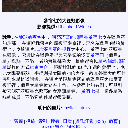
參宿七的大視野影像
影像提供:
Rheinhold Wittich
說明:
在
地球的夜空
中，
明亮泛藍的超巨星參宿七
位在獵戶座
的足部。 在這幅極深空的廣視野影像裡，定名為獵戶β星的參
宿七，位於這片
非常深且寬的視野
之中心。 參宿七的泛藍星
色顯示， 它遠比在獵戶座裡與它爭輝的泛黃
參宿四
（獵戶α
星）熾熱，不過二者的質量都夠大，最終都會以
星核崩塌超新
星
爆炸的方式
結束生命
。 距離地球約860光年遠的參宿七，也
比太陽要熾熱，半徑則是太陽的74倍之多，故其外圍大約可伸
展到水星軌道附近。 在這片呈現星雲密布的獵戶座之10度寬
視野裡，獵戶大星雲位於左上角。 在參宿七的右側，可見到
被它明亮泛藍星光照亮的女巫頭星雲。
參宿七
是一個多星系
統的成員，不過它的伴星都很昏暗。
明日的圖片:
medieval times
<
|
舊圖
|
投稿
|
索引
|
搜尋
|
日曆
|
資訊訂閱 (RSS)
|
教育
|
APOD簡介
|
討論區
|
>