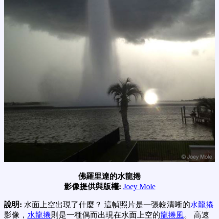
佛羅里達的水龍捲
影像提供與版權:
Joey Mole
說明:
水面上空出現了什麼？ 這幀照片是一張較清晰的
水龍捲
影像，
水龍捲
則是一種偶而出現在水面上空的
龍捲風
。 高速