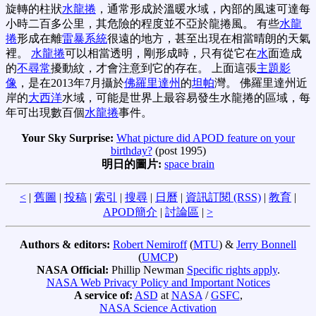
旋轉的柱狀
水龍捲
，通常形成於溫暖水域，內部的風速可達每
小時二百多公里，其危險的程度並不亞於龍捲風。 有些
水龍
捲
形成在離
雷暴系統
很遠的地方，甚至出現在相當晴朗的天氣
裡。
水龍捲
可以相當透明，剛形成時，只有從它在
水
面造成
的
不尋常
擾動紋，才會注意到它的存在。 上面這張
主題影
像
，是在2013年7月攝於
佛羅里達州
的
坦帕
灣。 佛羅里達州近
岸的
大西洋
水域，可能是世界上最容易發生水龍捲的區域，每
年可出現數百個
水龍捲
事件。
Your Sky Surprise:
What picture did APOD feature on your
birthday?
(post 1995)
明日的圖片:
space brain
<
|
舊圖
|
投稿
|
索引
|
搜尋
|
日曆
|
資訊訂閱 (RSS)
|
教育
|
APOD簡介
|
討論區
|
>
Authors & editors:
Robert Nemiroff
(
MTU
) &
Jerry Bonnell
(
UMCP
)
NASA Official:
Phillip Newman
Specific rights apply
.
NASA Web Privacy Policy and Important Notices
A service of:
ASD
at
NASA
/
GSFC
,
NASA Science Activation