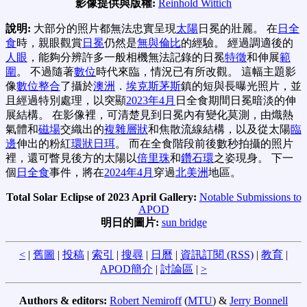
影像提供與版權:
Reinhold Wittich
說明:
大部分的照片都無法忠實呈現
太陽
日冕的壯麗。 在
日全
食
時，親眼觀賞
日冕
仍然是
無與倫比
的經驗。 經過調適後的
人眼
，能夠分辨許多一般相機無法記錄的日冕
特徵
和伸展
範
圍
。 不過隨著
數位
時代來臨，情況已有所改觀。 這幅主題影
像
數位整合
了攝於
澳洲
．
埃克斯茅斯
鎮的短與長曝光照片，並
且經過特別處理，以突顯
2023年4月
日全食期間日冕暗淡的伸
展結構。 在影像裡，可清楚見到日冕內有變化莫測，由熾熱
氣體和
磁場
交織出的
複雜層狀
和焦散流線結構，以及從太陽
臨
邊
伸出的粉紅
環狀日珥
。 而在全食階段前後數秒拍攝的照片
裡，還可瞥見後方的太陽以
倍里珠
和
鑽石環
之姿現身。 下一
個
日全食
事件，將在
2024年4月
穿過
北美洲
地區。
Total Solar Eclipse of 2023 April Gallery:
Notable Submissions to
APOD
明日的圖片:
sun bridge
<
|
舊圖
|
投稿
|
索引
|
搜尋
|
日曆
|
資訊訂閱 (RSS)
|
教育
|
APOD簡介
|
討論區
|
>
Authors & editors:
Robert Nemiroff
(
MTU
) &
Jerry Bonnell