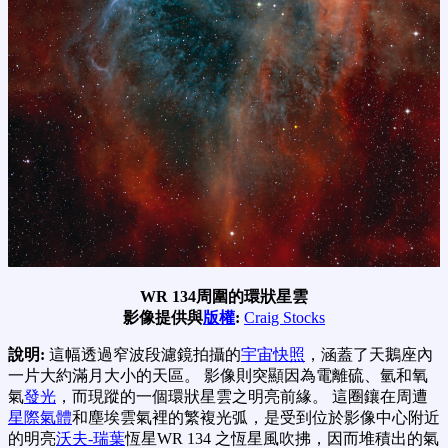
WR 134周圍的環狀星雲
影像提供與
版權
:
Craig Stocks
說明:
這幅透過窄波段濾鏡拍攝的
宇宙快照
，涵蓋了天鵝座內
一片大約滿月大小的天區。 影像則突顯因為電離硫、氫和氧
氣
發光
，而現蹤的一個環狀星雲之明亮前緣。 這圈鑲在周遭
星際氣體
和塵埃雲氣裡的繁複光弧，是受到位於影像中心附近
的明亮
沃夫-瑞葉
恆星WR 134 之恆星風吹拂，因而堆積出的氣