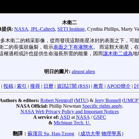
木衛二
像提供:
NASA
,
JPL-Caltech
,
SETI Institute
, Cynthia Phillips, Marty Va
多木衛二的精采影像，從而發現這顆衛星冰封的表面之下，可能
衛二的長弧狀龜裂，暗示
表面之下有液態水
。 而這顆大衛星，
這種過程或許也提供生命滋長所需的能量，因而
讓木衛二成為
地
明日的圖片:
almost alien
|
投稿
|
索引
|
搜尋
|
日曆
|
資訊訂閱 (RSS)
|
教育
|
APOD簡介
|
討
Authors & editors:
Robert Nemiroff
(
MTU
) &
Jerry Bonnell
(
UMCP
NASA Official:
Phillip Newman
Specific rights apply
.
NASA Web Privacy Policy and Important Notices
A service of:
ASD
at
NASA
/
GSFC
&
Michigan Tech. U.
翻譯：
蘇漢宗 Su, Han-Tzong
（
成功大學
物理學系
）