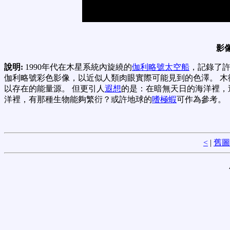
影
說明:
1990年代在木星系統內旋繞的
伽利略號太空船
，記錄了許
伽利略號彩色影像，以近似人類肉眼實際可能見到的色澤。 木
以存在的能量源。 但更引人
遐想
的是：在暗無天日的海洋裡，
洋裡，有那種生物能夠繁衍？或許地球的
嗜極蝦
可作為參考。
<
|
舊圖