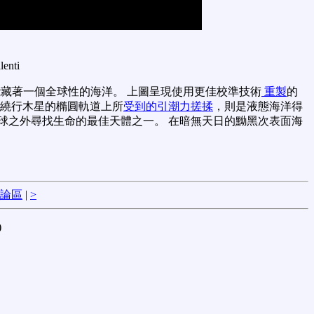
lenti
藏著一個全球性的海洋。 上圖呈現使用更佳校準技術
重製
的
在繞行木星的橢圓軌道上所
受到的引潮力搓揉
，則是液態海洋得
球之外尋找生命的最佳天體之一。 在暗無天日的黝黑次表面海
論區
|
>
)