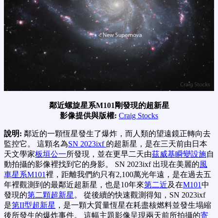
鄰近螺旋星系M101剛發現的超新星
影像提供與版權:
Craig Stocks
說明:
鄰近的一顆恆星發生了爆炸，而人類的望遠鏡正轉向去
監控它。 這顆名為
SN 2023ixf
的超新星，是在三天前由日本
天文學家
板垣公一
所發現，並在更早二天由
茲威基瞬變設施
自
動拍攝的影像裡找到它的身影。 SN 2023ixf 出現在美麗的
風
車星系M101
裡，距離我們約只有2,100萬光年遠，是在過去五
年裡觀測到的最鄰近超新星，也是10年來
第二近
及在
M101
中
發現的
第二顆超新星
。 從後續的快速觀測得知，SN 2023ixf
是
第II型超新星
，是一顆大質量恆星在耗盡核燃料並發生塌縮
後所發生的爆炸事件。 這幅主題影像呈現兩天前所拍攝的
寄