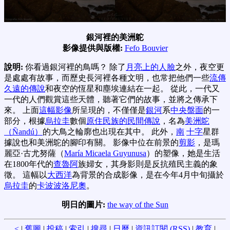
銀河裡的美洲鴕
影像提供與版權:
Fefo Bouvier
說明:
你看過銀河裡的鳥嗎？ 除了
月亮上的人臉
之外，夜空更
是處處有故事，而歷史長河裡各種文明，也常把他們一些
流傳
久遠的傳說
和夜空的恆星和塵埃連結在一起。 從此，一代又
一代的人們觀賞這些天體，聽著它們的故事，並將之傳承下
來。 上面
這幅影像
所呈現的，不僅僅是
銀河
系
中央盤面
的一
部分，根據
烏拉圭
數個
原住民族的民間傳說
，名為
美洲鴕
（Ñandú）
的大鳥之輪廓也出現在其中。 此外，
南
十字
星群
據說也和美洲鴕的腳印有關。 影像中位在前景的
剪影
，是瑪
麗亞·古尤努薩（
María Micaela Guyunusa
）的塑像，她是生活
在1800年代的
查魯阿
族婦女，其身影則是反抗殖民主義的象
徵。 這幅以
大西洋
為背景的合成影像，是在今年4月中旬攝於
烏拉圭
的
卡波波洛尼奧
。
明日的圖片:
the way of the Sun
<
|
舊圖
|
投稿
|
索引
|
搜尋
|
日曆
|
資訊訂閱 (RSS)
|
教育
|