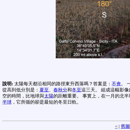
說明:
太陽每天都沿相同的路徑東升西落嗎？答案是：
不會
。 
從高到低分別是：
夏至
、
春秋分
和
冬至
這三天。 組成這幅影像的
空的時間，比地球與
太陽
的距離重要。 事實上，在一月的北半
半球
，它所循的卻是最短的冬至日軌。
<
|
舊圖