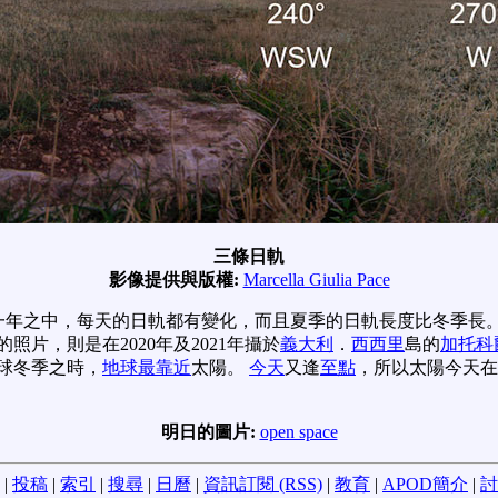
三條日軌
影像提供與版權:
Marcella Giulia Pace
一年之中，每天的日軌都有變化，而且夏季的日軌長度比冬季長。
照片，則是在2020年及2021年攝於
義大利
．
西西里
島的
加托科
球冬季之時，
地球最靠近
太陽。
今天
又逢
至點
，所以太陽今天在
明日的圖片:
open space
|
投稿
|
索引
|
搜尋
|
日曆
|
資訊訂閱 (RSS)
|
教育
|
APOD簡介
|
討