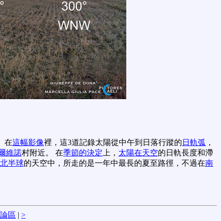
 在
這幅影像
裡，這3道記錄太陽從中午到日落行蹤的
日軌弧
，
爾維諾
村附近。 在
季節的決定
上，
太陽在天空
的日軌長度和滯
北半球
的天空中，所走的是一年中最長的夏至路徑，不過在
南
論區
|
>