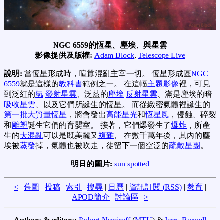
NGC 6559的恆星、塵埃、與星雲
影像提供及版權:
Adam Block
,
Telescope Live
說明:
當恆星形成時，喧囂混亂主宰一切。 恆星形成區
NGC
6559
就是這樣的
教科書
範例之一。 在這幅
主題影像
裡，可見
到泛紅的
氫
發射星雲
、泛藍的
塵埃
反射星雲
、滿是塵埃的暗
吸收星雲
、以及它們所誕生的恆星。 而從緻密氣體裡誕生的
第一批大質量恆星
，將會發出
高能星光
和
恆星風
，侵蝕、碎裂
和
雕塑
誕生它們的育嬰室。 接著，它們爆發生了
爆炸
，所產
生的
大混亂
可以是既美麗又
複雜
。 在數千萬年後，其內的塵
埃被
蒸發
掉，氣體也被吹走，徒留下一個空泛的
疏散星團
。
明日的圖片:
sun spotted
<
|
舊圖
|
投稿
|
索引
|
搜尋
|
日曆
|
資訊訂閱 (RSS)
|
教育
|
APOD簡介
|
討論區
|
>
Authors & editors:
Robert Nemiroff
(
MTU
) &
Jerry Bonnell