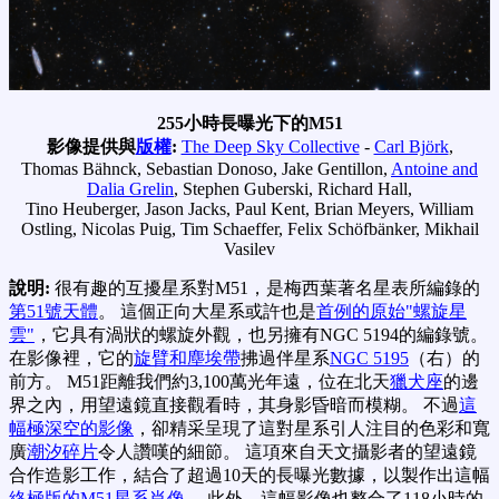
255小時長曝光下的M51
影像提供與
版權
:
The Deep Sky Collective
-
Carl Björk
,
Thomas Bähnck, Sebastian Donoso, Jake Gentillon,
Antoine and
Dalia Grelin
, Stephen Guberski, Richard Hall,
Tino Heuberger, Jason Jacks, Paul Kent, Brian Meyers, William
Ostling, Nicolas Puig, Tim Schaeffer, Felix Schöfbänker, Mikhail
Vasilev
說明:
很有趣的互擾星系對M51，是梅西葉著名星表所編錄的
第51號天體
。 這個正向大星系或許也是
首例的原始"螺旋星
雲"
，它具有渦狀的螺旋外觀，也另擁有NGC 5194的編錄號。
在影像裡，它的
旋臂和塵埃帶
拂過伴星系
NGC 5195
（右）的
前方。 M51距離我們約3,100萬光年遠，位在北天
獵犬座
的邊
界之內，用望遠鏡直接觀看時，其身影昏暗而模糊。 不過
這
幅極深空的影像
，卻精采呈現了這對星系引人注目的色彩和寬
廣
潮汐碎片
令人讚嘆的細節。 這項來自天文攝影者的望遠鏡
合作造影工作，結合了超過10天的長曝光數據，以製作出這幅
終極版的M51星系肖像
。 此外，這幅影像也整合了118小時的