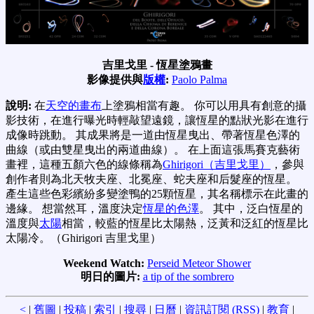
吉里戈里 - 恆星塗鴉畫
影像提供與
版權
:
Paolo Palma
說明:
在
天空的畫布
上塗鴉相當有趣。 你可以用具有創意的攝
影技術，在進行曝光時輕敲望遠鏡，讓恆星的點狀光影在進行
成像時跳動。 其成果將是一道由恆星曳出、帶著恆星色澤的
曲線（或由雙星曳出的兩道曲線）。 在上面這張馬賽克藝術
畫裡，這種五顏六色的線條稱為
Ghirigori（吉里戈里）
，參與
創作者則為北天牧夫座、北冕座、蛇夫座和后髮座的恆星。
產生這些色彩繽紛多變塗鴨的25顆恆星，其名稱標示在此畫的
邊緣。 想當然耳，溫度決定
恆星的色澤
。 其中，泛白恆星的
溫度與
太陽
相當，較藍的恆星比太陽熱，泛黃和泛紅的恆星比
太陽冷。（Ghirigori 吉里戈里）
Weekend Watch:
Perseid Meteor Shower
明日的圖片:
a tip of the sombrero
<
|
舊圖
|
投稿
|
索引
|
搜尋
|
日曆
|
資訊訂閱 (RSS)
|
教育
|