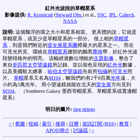
紅外光波段的草帽星系
影像提供:
R. Kennicutt
(
Steward Obs.
) et al.,
SSC
,
JPL
,
Caltech
,
NASA
說明:
這個飄浮的環之大小和星系相當。 更具體的說，它就是
草帽星系，或至少是草帽星系的一部分。 很上相的
草帽星
系
，則是我們附近的
室女座星系團
裡最大的星系之一。 而在
可見光所見、環繞在
草帽星系
腰部的黝黑
塵埃
帶，於紅外光波
段變得格外的明亮。 這幅經過數位增銳的
主題影像
，整合了
來自
史匹哲太空望遠鏡
所記錄、並以假色呈現的
紅外光
數據，
以及美國航太總署．
哈伯太空望遠鏡
先前所
拍攝
的
可見光
照
片。
草帽
星系又名為
M104
，離我們約有2千8百萬
光年
遠，大
小約為5萬光年。 用小望遠鏡就能在北天的
室女座
方向見到
M104
。 （Sombrero Galaxy 墨西哥帽星系、草帽星系或寬邊帽
星系）
明日的圖片:
ring strings
<
|
舊圖
|
投稿
|
索引
|
搜尋
|
日曆
|
資訊訂閱 (RSS)
|
教育
|
APOD簡介
|
討論區
|
>