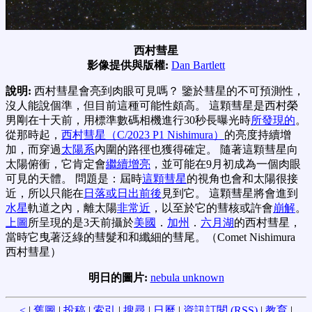
西村彗星
影像提供與版權:
Dan Bartlett
說明:
西村彗星會亮到肉眼可見嗎？ 鑒於彗星的不可預測性，
沒人能說個準，但目前這種可能性頗高。 這顆彗星是西村榮
男剛在十天前，用標準數碼相機進行30秒長曝光時
所發現的
。
從那時起，
西村彗星（C/2023 P1 Nishimura）
的亮度持續增
加，而穿過
太陽系
內圍的路徑也獲得確定。 隨著這顆彗星向
太陽俯衝，它肯定會
繼續增亮
，並可能在9月初成為一個肉眼
可見的天體。 問題是：屆時
這顆彗星
的視角也會和太陽很接
近，所以只能在
日落或日出前後
見到它。 這顆彗星將會進到
水星
軌道之內，離太陽
非常近
，以至於它的彗核或許會
崩解
。
上圖
所呈現的是3天前攝於
美國
．
加州
．
六月湖
的西村彗星，
當時它曳著泛綠的彗髮和和纖細的彗尾。（Comet Nishimura
西村彗星）
明日的圖片:
nebula unknown
<
|
舊圖
|
投稿
|
索引
|
搜尋
|
日曆
|
資訊訂閱 (RSS)
|
教育
|