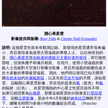
開心果星雲
影像提供與版權:
Bray Falls
&
Chester Hall-Fernandez
說明:
這個星雲先前未有觀測記錄。 新發現的星雲通常張角偏
小，而且發現者為使用大望遠鏡的專業人士。 以往例有別的
是，
開心果星雲
是
由執著的業餘天文愛好者所發現
，而它雖然
昏暗，但張角幾乎和滿月相當。 在現代，使用小望遠鏡的業
餘人士也能對天空進行長曝光取像，而且所涵蓋的範圍也遠大
於大多數的專業級望遠鏡。 因此，他們得以發現已知天體周
圍
先前未知
的
外展輻射區
，以及先前
完全不知
的天體，諸如星
雲。 這幅開心果星雲影像，所呈現的是來自
氧
（藍色）和
氫
的輻射（紅色）。 此星雲熾熱的中心星之性質目前尚不明，
如果它經證實為
白矮星
，那麼這個星雲的分類會是
行星狀星
雲
。 這幅
主題影像
，是由今年6月初攝於
納米比亞
幽暗天空
下、總曝光時間70多個小時的數據組合而成。（Pistachio