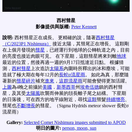
西村彗星
影像提供與版權:
Peter Kennett
說明:
西村彗星正在成長。 更精確的說，隨著
西村彗星
（C/2023P1 Nishimura）
接近太陽，其彗尾正在增長。 這顆剛
在上個月發現的
彗星
，已經運行到地球的公轉軌道之內，目前
的亮度也接近肉眼可見。 在下星期，這顆彗星將來到離
地球
最近的位置，然後再過一週的9月17日抵達近日點。 根據猜
測，
西村彗星
上次造訪
太陽系
內圍時所釋出的冰和塵埃，可能
造就了極大期在每年12月的
長蛇σ流星雨
。 如此為真，那麼隨
著新的
彗星碎片
補充
進來
，
這群流星雨
可能會變得更加活躍。
上圖
為4晚之前攝於
美國
．
新墨西哥
州
埃奇伍德
鎮的西村彗
星，及其受
太陽風
吹襲而伸展的頎長離子尾之結構。 下星期
的日落後，可在西方的地平線附近，尋找
這顆
彗髮
持續增亮
、
彗尾也
不斷增長
的彗星。（Sigma Hydrids meteor shower 長蛇σ
流星雨）
Gallery:
Selected Comet Nishimura images submitted to APOD
明日的圖片:
person, moon, sun