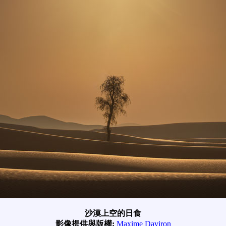
沙漠上空的日食
影像提供與版權:
Maxime Daviron