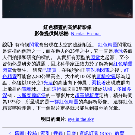
紅色精靈的高解析影像
影像提供與版權:
Nicolas Escurat
說明:
有時候
閃電
會出現在太空的邊緣附近。
紅色精靈
閃電就
是這樣的例證之一，而在過去的25年之中，它一直是
地球
各處
人們拍攝和研究的標的。 其實所有類型的
閃電
之起源，至今
皆仍然是研究的課題，因此科學家正致力於了解為何
紅色精靈
閃電
會發生。 研究
已證實
，在強烈的正
雲對地閃電
之後，
紅
色精靈
可能會以80公里高空、大小約100米的
電離空氣
球為起
點，然後以10分之1
光速
的高速向下伸展，
緊接著
出現成群向
上飛射的
電離
球。 上面
這幅
擷取自3星期前攝於
法國
．
多爾多
涅
省．
卡斯泰爾諾堡
的一部影片之
超高解析度
定格，積分時間
為1/25秒，所呈現的是
一群紅色精靈
的高解析影像。 這群紅色
精靈轉瞬即逝，下一個影片定格就只能見到微弱的光暈。
明日的圖片:
eye in the sky
<
|
舊圖
|
投稿
|
索引
|
搜尋
|
日曆
|
資訊訂閱 (RSS)
|
教育
|