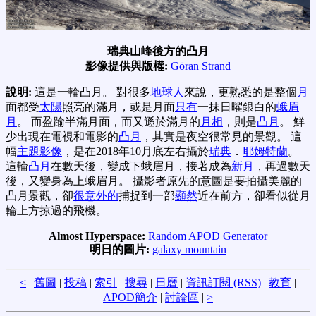
瑞典山峰後方的凸月
影像提供與版權:
Göran Strand
說明:
這是一輪凸月。 對很多
地球人
來說，更熟悉的是整個
月
面都受
太陽
照亮的滿月，或是月面
只有
一抹日曜銀白的
蛾眉
月
。 而盈踰半滿月面，而又遜於滿月的
月相
，則是
凸月
。 鮮
少出現在電視和電影的
凸月
，其實是夜空很常見的景觀。 這
幅
主題影像
，是在2018年10月底左右攝於
瑞典
．
耶姆特蘭
。
這輪
凸月
在數天後，變成下蛾眉月，接著成為
新月
，再過數天
後，又變身為上蛾眉月。 攝影者原先的意圖是要拍攝美麗的
凸月景觀，卻
很意外的
捕捉到一部
顯然
近在前方，卻看似從月
輪上方掠過的飛機。
Almost Hyperspace:
Random APOD Generator
明日的圖片:
galaxy mountain
<
|
舊圖
|
投稿
|
索引
|
搜尋
|
日曆
|
資訊訂閱 (RSS)
|
教育
|
APOD簡介
|
討論區
|
>