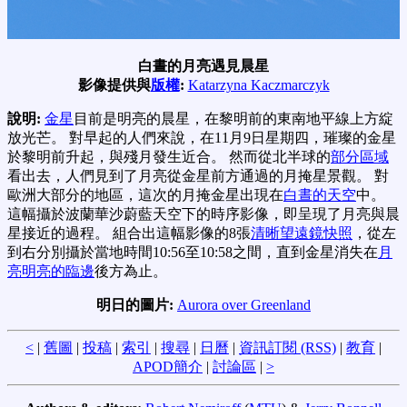
白晝的月亮遇見晨星
影像提供與
版權
:
Katarzyna Kaczmarczyk
說明:
金星
目前是明亮的晨星，在黎明前的東南地平線上方綻
放光芒。 對早起的人們來說，在11月9日星期四，璀璨的金星
於黎明前升起，與殘月發生近合。 然而從北半球的
部分區域
看出去，人們見到了月亮從金星前方通過的月掩星景觀。 對
歐洲大部分的地區，這次的月掩金星出現在
白晝的天空
中。
這幅攝於波蘭華沙蔚藍天空下的時序影像，即呈現了月亮與晨
星接近的過程。 組合出這幅影像的8張
清晰望遠鏡快照
，從左
到右分別攝於當地時間10:56至10:58之間，直到金星消失在
月
亮明亮的臨邊
後方為止。
明日的圖片:
Aurora over Greenland
<
|
舊圖
|
投稿
|
索引
|
搜尋
|
日曆
|
資訊訂閱 (RSS)
|
教育
|
APOD簡介
|
討論區
|
>