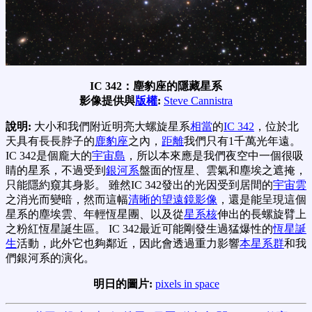
IC 342：塵豹座的隱藏星系
影像提供與
版權
:
Steve Cannistra
說明:
大小和我們附近明亮大螺旋星系
相當
的
IC 342
，位於北
天具有長長脖子的
鹿豹座
之內，
距離
我們只有1千萬光年遠。
IC 342是個龐大的
宇宙島
，所以本來應是我們夜空中一個很吸
睛的星系，不過受到
銀河系
盤面的恆星、雲氣和塵埃之遮掩，
只能隱約窺其身影。 雖然IC 342發出的光因受到居間的
宇宙雲
之消光而變暗，然而這幅
清晰的望遠鏡影像
，還是能呈現這個
星系的塵埃雲、年輕恆星團、以及從
星系核
伸出的長螺旋臂上
之粉紅恆星誕生區。 IC 342最近可能剛發生過猛爆性的
恆星誕
生
活動，此外它也夠鄰近，因此會透過重力影響
本星系群
和我
們銀河系的演化。
明日的圖片:
pixels in space