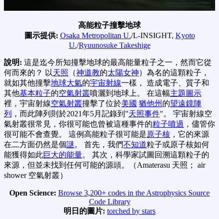
高能粒子撞擊地球
圖示提供:
Osaka Metropolitan U.
/L-INSIGHT,
Kyoto
U.
/
Ryuunosuke Takeshige
說明:
這是迄今所知撞擊地球的最高能量粒子之一，然而它從
何而來的？ 以
天照
（
神道教
的
太陽女神
）為名的這顆粒子，
就如其他撞擊
地球大氣
的
宇宙射線
一樣， 造成電子、質子和
其他
基本粒子
的
空氣射叢
噴灑到地球上。 在這幅
主題圖示
裡，宇宙射線
空氣射叢
撞擊了位於
美國
猶他州
的
望遠鏡陣
列
，而此陣列則於2021年5月記錄到"
天照事件
"。 宇宙射線空
氣射叢很常見，你很可能也曾被這種事件的
粒子噴過
，儘管你
很可能不會查覺。 這例高能粒子很可能是
原子核
，它的來源
在二方面仍然是個
謎
。 首先，我們
不知道
粒子或原子核如何
能獲得如此
巨大的能量
。 其次，科學家試圖回溯這顆粒子的
來源，但並未找到任何可能的源頭。（Amaterasu 天照； air
shower 空氣射叢）
Open Science:
Browse 3,200+ codes in the Astrophysics Source
Code Library
明日的圖片:
torched by stars