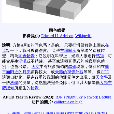
同色錯覺
影像提供:
Edward H. Adelson
,
Wikipedia
說明:
方格A和B的同色嗎？是的。 只要把滑鼠移到上圖或
在
這
點一下，就可獲得證實。 這張
主題圖示
所呈現的這種錯
覺，稱為
同色錯覺
；它說明在科學上，光靠人眼進行
感知
，可
能會產生
混淆
或不精確。 甚至像這種直覺式的感官顏色偵
別，也會出錯。
天空
中有很多類似的
錯覺
現象，例諸如在
地
平面附近的月亮
顯得較大，或
天體的視覺外觀
等等。 像
CCD
這類自動化、易進行重複觀測的偵測元件之出現，讓
天文學
及
一般
科學
的測量，緃然無法完全免除，但可以大幅降低
人類主
觀認知
所產生的
錯覺
。
APOD Year in Review (2023):
RJN's Night Sky Network Lecture
明日的圖片:
california on high
<
|
舊圖
|
投稿
|
索引
|
搜尋
|
日曆
|
資訊訂閱 (RSS)
|
教育
|