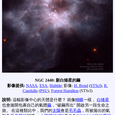
NGC 2440: 新白矮星的繭
影像提供:
NASA
,
ESA
,
Hubble
; 影像:
H. Bond
(
STScI
),
R.
Ciardullo
(
PSU
),
Forrest Hamilton
(STScI)
說明:
這幅影像中心的天體是什麼？ 就像
蝴蝶
一樣，
白矮星
也會拋開包裹自己的氣體
繭
，“破繭而出" 開啟另一段生命之
旅。 在這種類比中，我們的
太陽
會是
毛毛蟲
，而被拋出的氣