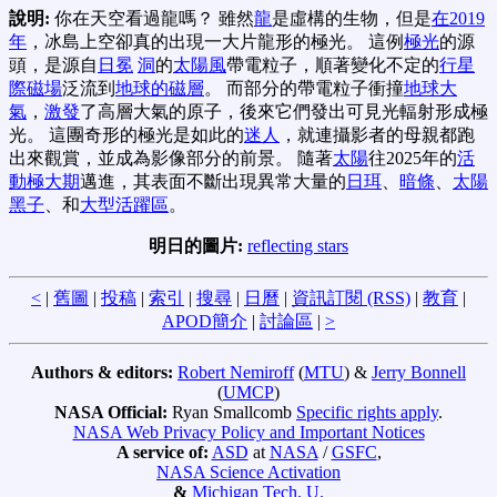
說明:
你在天空看過龍嗎？ 雖然
龍
是虛構的生物，但是
在2019
年
，冰島上空卻真的出現一大片龍形的極光。 這例
極光
的源
頭，是源自
日冕
洞
的
太陽風
帶電粒子，順著變化不定的
行星
際磁場
泛流到
地球的磁層
。 而部分的帶電粒子衝撞
地球大
氣
，
激發
了高層大氣的原子，後來它們發出可見光輻射形成極
光。 這團奇形的極光是如此的
迷人
，就連攝影者的母親都跑
出來觀賞，並成為影像部分的前景。 隨著
太陽
往2025年的
活
動極大期
邁進，其表面不斷出現異常大量的
日珥
、
暗條
、
太陽
黑子
、和
大型活躍區
。
明日的圖片:
reflecting stars
<
|
舊圖
|
投稿
|
索引
|
搜尋
|
日曆
|
資訊訂閱 (RSS)
|
教育
|
APOD簡介
|
討論區
|
>
Authors & editors:
Robert Nemiroff
(
MTU
) &
Jerry Bonnell
(
UMCP
)
NASA Official:
Ryan Smallcomb
Specific rights apply
.
NASA Web Privacy Policy and Important Notices
A service of:
ASD
at
NASA
/
GSFC
,
NASA Science Activation
&
Michigan Tech. U.