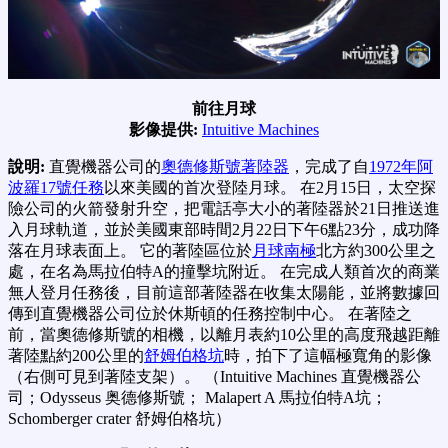
前往月球
影像提供:
Intuitive Machines
說明:
直覺機器公司的
奧德修斯號著陸器
，完成了自
1972年阿
波羅17號任務
以來美國的首次登陸月球。 在2月15日，太空探
險公司的火箭發射升空，把電話亭大小的著陸器於21日推送進
入月球軌道，並於美國東部時間2月22日下午6點23分，成功降
落在月球表面上。 它的著陸區位於
月球南極
北方約300公里之
處，在名為馬拉伯特A的撞擊坑附近。 在完成人類首次的商業
無人登月任務後，目前這部著陸器在收集太陽能，並將數據回
傳到直覺機器公司位於休斯頓的任務控制中心。 在著陸之
前，當奧德修斯號的相機，以離月表約10公里的高度飛越距離
著陸點約200公里的
舒姆伯格坑
時，拍下了這幅極寬角的影像
（右側可見到著陸支架）。 （Intuitive Machines 直覺機器公
司；Odysseus 奥德修斯號； Malapert A 馬拉伯特A坑；
Schomberger crater 舒姆伯格坑）