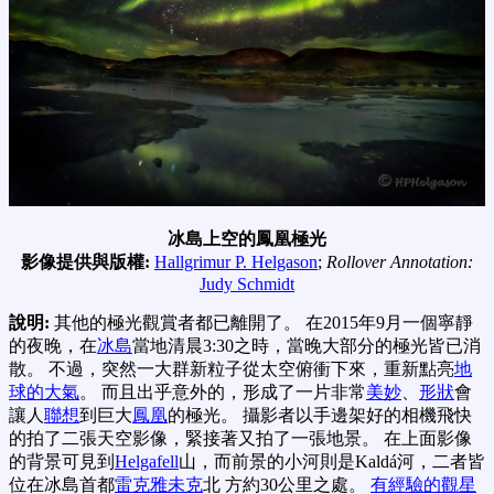
冰島上空的鳳凰極光
影像提供與版權:
Hallgrimur P. Helgason
;
Rollover Annotation:
Judy Schmidt
說明:
其他的極光觀賞者都已離開了。 在2015年9月一個寧靜
的夜晚，在
冰島
當地清晨3:30之時，當晚大部分的極光皆已消
散。 不過，突然一大群新粒子從太空俯衝下來，重新點亮
地
球的大氣
。 而且出乎意外的，形成了一片非常
美妙
、
形狀
會
讓人
聯想
到巨大
鳳凰
的極光。 攝影者以手邊架好的相機飛快
的拍了二張天空影像，緊接著又拍了一張地景。 在上面影像
的背景可見到
Helgafell
山，而前景的小河則是Kaldá河，二者皆
位在冰島首都
雷克雅未克
北 方約30公里之處。
有經驗的觀星