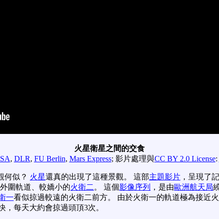
火星衛星之間的交食
SA
,
DLR
,
FU Berlin
,
Mars Express
; 影片處理與
CC BY 2.0 License
:
觀何似？
火星
還真的出現了這種景觀。 這部
主題影片
，呈現了記
外圍軌道、較嬌小的
火衛二
。 這個
影像序列
，是由
歐洲航天局
衛一
看似掠過較遠的火衛二前方。 由於火衛一的軌道極為接近
快，每天大約會掠過頭頂3次。