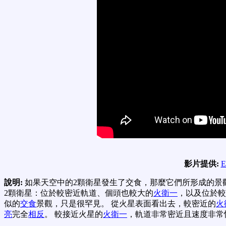
影片提供:
E
說明:
如果天空中的2顆衛星發生了交食，那麼它們所形成的景
2顆衛星：位於較密近軌道、個頭也較大的
火衛一
，以及位於較
似的
交食
景觀，只是很罕見。 從火星表面看出去，較密近的
火
亮
完全
相反
。 較接近火星的
火衛一
，軌道非常密近且速度非常