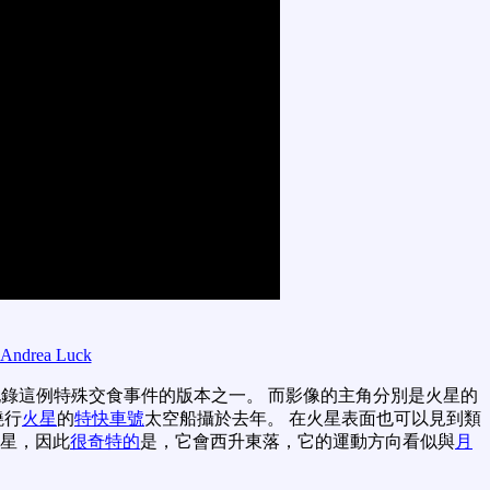
Andrea Luck
錄這例特殊交食事件的版本之一。 而影像的主角分別是火星的
繞行
火星
的
特快車號
太空船攝於去年。 在火星表面也可以見到類
火星，因此
很奇特的
是，它會西升東落，它的運動方向看似與
月