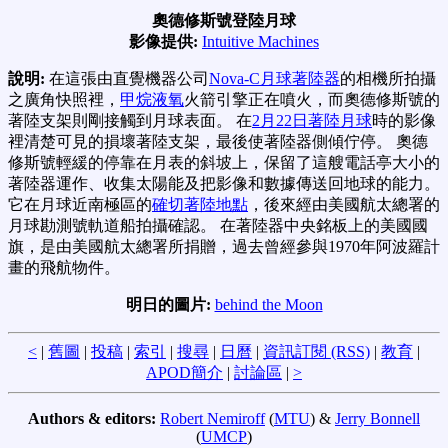
奧德修斯號登陸月球
影像提供:
Intuitive Machines
說明:
在這張由直覺機器公司
Nova-C月球著陸器
的相機所拍攝
之廣角快照裡，
甲烷液氧
火箭引擎正在噴火，而奧德修斯號的
著陸支架則剛接觸到月球表面。 在
2月22日著陸月球
時的影像
裡清楚可見的損壞著陸支架，最後使著陸器側傾佇停。 奧德
修斯號輕緩的停靠在月表的斜坡上，保留了這艘電話亭大小的
著陸器運作、收集太陽能及把影像和數據傳送回地球的能力。
它在月球近南極區的
確切著陸地點
，後來經由美國航太總署的
月球勘測號軌道船拍攝確認。 在著陸器中央銘板上的美國國
旗，是由美國航太總署所捐贈，過去曾經參與1970年阿波羅計
畫的飛航物件。
明日的圖片:
behind the Moon
<
|
舊圖
|
投稿
|
索引
|
搜尋
|
日曆
|
資訊訂閱 (RSS)
|
教育
|
APOD簡介
|
討論區
|
>
Authors & editors:
Robert Nemiroff
(
MTU
) &
Jerry Bonnell
(
UMCP
)