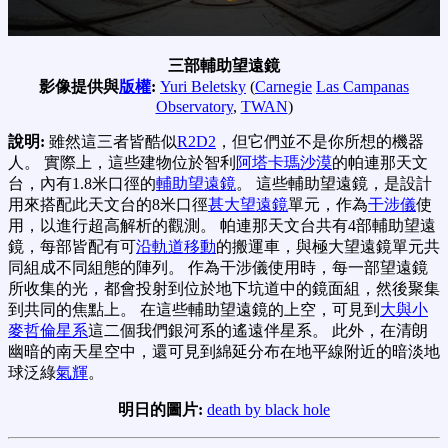
三部輔助望遠鏡
影像提供與
版權
:
Yuri Beletsky
(
Carnegie
Las Campanas
Observatory
,
TWAN
)
說明:
雖然這三者皆酷似
R2D2
，但它們並不是你所想的機器
人。 實際上，這些建物位於智利
阿塔卡瑪沙漠
的帕連那天文
台，內有1.8米口徑的
輔助望遠鏡
。 這些輔助望遠鏡，是設計
用來搭配此天文台的8米口徑
甚大望遠鏡
單元，作為
干涉儀
使
用，以進行超高解析的觀測。 帕連那天文台共有4部輔助望遠
鏡，每部皆配有可
沿軌道移動
的搬運車，與極大望遠鏡單元共
同組成不同組態的陣列。 作為干涉儀使用時，每一部望遠鏡
所收集的光，都會投射到位於地下坑道中的鏡面組，然後聚集
到共同的焦點上。 在這些輔助望遠鏡的上空，可見到
大與小
麥哲倫星系
這二個我們銀河系的遙遠伴星系。 此外，在清朗
幽暗的南天星空中，還可見到綿延分布在地平線附近的暗淡地
球泛綠
氣輝
。
明日的圖片:
death by black hole