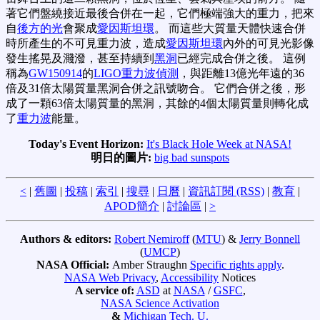
著它們盤繞接近最後合併在一起，它們極端強大的重力，把來
自
後方的光
會聚成
愛因斯坦環
。 而這些大質量天體快速合併
時所產生的不可見重力波，造成
愛因斯坦環
內外的可見光影像
發生搖晃及濺潑，甚至持續到
黑洞
已經完成合併之後。 這例
稱為
GW150914
的
LIGO重力波偵測
，與距離13億光年遠的36
倍及31倍太陽質量黑洞合併之訊號吻合。 它們合併之後，形
成了一顆63倍太陽質量的黑洞，其餘的4個太陽質量則轉化成
了
重力波
能量。
Today's Event Horizon:
It's Black Hole Week at NASA!
明日的圖片:
big bad sunspots
<
|
舊圖
|
投稿
|
索引
|
搜尋
|
日曆
|
資訊訂閱 (RSS)
|
教育
|
APOD簡介
|
討論區
|
>
Authors & editors:
Robert Nemiroff
(
MTU
) &
Jerry Bonnell
(
UMCP
)
NASA Official:
Amber Straughn
Specific rights apply
.
NASA Web Privacy
,
Accessibility
Notices
A service of:
ASD
at
NASA
/
GSFC
,
NASA Science Activation
&
Michigan Tech. U.