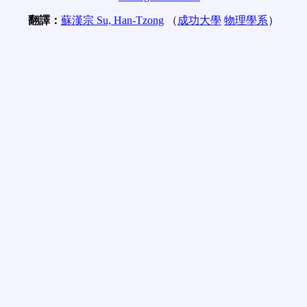
翻譯：
蘇漢宗 Su, Han-Tzong
（
成功大學
物理學系
）