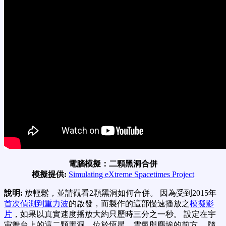
電腦模擬：二顆黑洞合併
模擬提供:
Simulating eXtreme Spacetimes Project
說明:
放輕鬆，並請觀看2顆黑洞如何合併。 因為受到2015年
首次偵測到重力波
的啟發，而製作的這部慢速播放之
模擬影
片
，如果以真實速度播放大約只歷時三分之一秒。 設定在宇
宙舞台上的這二顆黑洞，位於恆星、雲氣與塵埃的前方。 隨