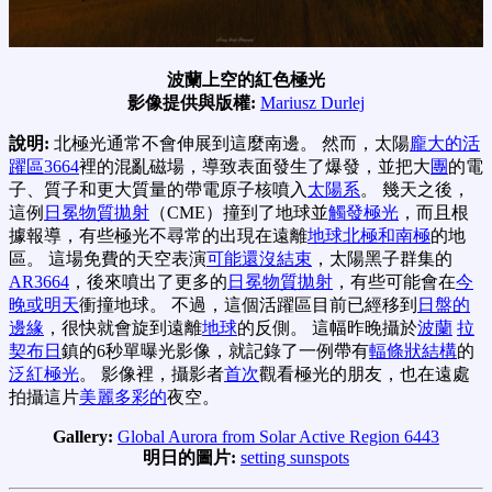
波蘭上空的紅色極光
影像提供與版權:
Mariusz Durlej
說明:
北極光通常不會伸展到這麼南邊。 然而，太陽
龐大的活
躍區3664
裡的混亂磁場，導致表面發生了爆發，並把大
團
的電
子、質子和更大質量的帶電原子核噴入
太陽系
。 幾天之後，
這例
日冕物質拋射
（CME）撞到了地球並
觸發極光
，而且根
據報導，有些極光不尋常的出現在遠離
地球北極和南極
的地
區。 這場免費的天空表演
可能還沒結束
，太陽黑子群集的
AR3664
，後來噴出了更多的
日冕物質拋射
，有些可能會在
今
晚或明天
衝撞地球。 不過，這個活躍區目前已經移到
日盤的
邊緣
，很快就會旋到遠離
地球
的反側。 這幅昨晚攝於
波蘭
拉
契布日
鎮的6秒單曝光影像，就記錄了一例帶有
輻條狀結構
的
泛紅極光
。 影像裡，攝影者
首次
觀看極光的朋友，也在遠處
拍攝這片
美麗多彩的
夜空。
Gallery:
Global Aurora from Solar Active Region 6443
明日的圖片:
setting sunspots