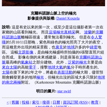
克爾科諾謝山脈上空的極光
影像提供與版權:
Daniel Koszela
說明:
這是有史以來的第一次，或至少是這位攝影者第一次在
家鄉的山區看到極光。 而且
這場極光真精采
啊。
波蘭
的
克爾
科諾謝山脈
離極區很遠，通常無法看到極光。 但是在
令人驚
嘆
的5月10/11日那晚，紫色和綠色的極光照亮了大片的夜空，
而這種意外出現的精采景觀，也
廣見
於
地球
許多的中
緯度
地
區。 這幅
主題影像
，是由極光極盛時所拍攝的6張豎直照片組
合而成。 影像右側的未來感建築，則是座落在
克爾科諾謝山
脈
最高峰的
氣象站
之部分建物。 此外，
泛紫的極光
主要是由
來自太陽
的高能
電子
，撞擊
地球大氣
的
氮
分子時所產生的。
太陽
在接下來的2年之中，將處在
表面活動
的極大期，儘管預
期會觸發更多的地球
極光
，但極光出沒的區域大多只限於
地球
的南北兩極
附近。（Karkonosze Mountains 克爾科諾謝山脈）
明日的圖片:
star swirl
<
|
舊圖
|
投稿
|
索引
|
搜尋
|
日曆
|
資訊訂閱 (RSS)
|
教育
|