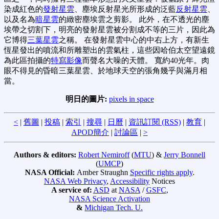
染成紅色的
發射星雲
、塵埃反射星光所形成的泛藍
反射星雲
、
以及名為
暗星雲
的緻密塵埃雲之剪影。 此外，在不透光的塵
埃帶之切割下，明亮的發射星雲被分割成不等的三片，因此為
它博得
三葉星雲
之稱。 在發射星雲中心的中右上方，有新生
恆星發出的噴流和所雕塑出的雲氣柱，這些因哈伯太空望遠鏡
為此區拍攝的
特寫影像
而聲名大噪的天體。 寬約40光年。肉
眼不得見的昏暗三葉星雲、於地球天空的張角幾乎與滿月相
當。
明日的圖片:
pixels in space
<
|
舊圖
|
投稿
|
索引
|
搜尋
|
日曆
|
資訊訂閱 (RSS)
|
教育
|
APOD簡介
|
討論區
|
>
Authors & editors:
Robert Nemiroff
(
MTU
) &
Jerry Bonnell
(
UMCP
)
NASA Official:
Amber Straughn
Specific rights apply
.
NASA Web Privacy
,
Accessibility
Notices
A service of:
ASD
at
NASA
/
GSFC
,
NASA Science Activation
&
Michigan Tech. U.