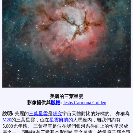
美麗的三葉星雲
影像提供與
版權
:
Jesús Carmona Guillén
說明:
美麗的
三葉星雲
是
研究
宇宙天體對比的好標的。 亦稱為
M20
的三葉星雲，位在
星雲擁擠的
人馬座內，離我們約有
5,000光年遠。 三葉星雲是位在我們銀河系盤面上的恆星形成
區之一，同時擁有三種基本形態的天文星雲：被氫原子輝光渲