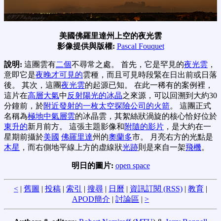
美國佛羅里達州上空的夜光雲
影像提供與版權:
Pascal Fouquet
說明:
這團雲有
二個
不尋常之處。 首先，它是罕見的
夜光雲
，
意即它是
夜晚才可見的
雲種，而且可見時段緊在日出前或日落
後。 其次，這團
夜光雲
的起源已知。 在此一稀有的案例裡，
這片在
高層大氣
中
反射陽光的冰晶
之來源，可以回溯到大約30
分鐘前，於
附近發射的一枚太空探險公司的火箭
。 這團正式
名稱為
極地中氣層雲
的冰晶雲，其絮絲狀渦旋的核心恰好位於
東升的
新月前方。 這張主題影像和
附隨的影片
，是大約在一
星期前攝於
美國
佛羅里達
州的
奧蘭多
市。 月亮右方的光點是
木星
，而右側地平線上方的虚線狀
光跡
則是來自一架
飛機
。
明日的圖片:
open space
<
|
舊圖
|
投稿
|
索引
|
搜尋
|
日曆
|
資訊訂閱 (RSS)
|
教育
|
APOD簡介
|
討論區
|
>