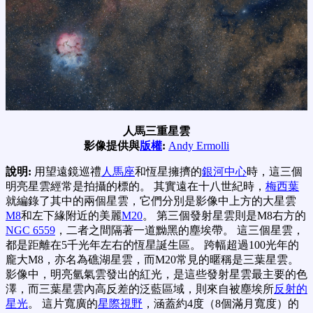
人馬三重星雲
影像提供與
版權
:
Andy Ermolli
說明:
用望遠鏡巡禮
人馬座
和恆星擁擠的
銀河中心
時，這三個
明亮星雲經常是拍攝的標的。 其實遠在十八世紀時，
梅西葉
就編錄了其中的兩個星雲，它們分別是影像中上方的大星雲
M8
和左下緣附近的美麗
M20
。 第三個發射星雲則是M8右方的
NGC 6559
，二者之間隔著一道黝黑的塵埃帶。 這三個星雲，
都是距離在5千光年左右的恆星誕生區。 跨幅超過100光年的
龐大M8，亦名為礁湖星雲，而M20常見的暱稱是三葉星雲。
影像中，明亮氫氣雲發出的紅光，是這些發射星雲最主要的色
澤，而三葉星雲內高反差的泛藍區域，則來自被塵埃所
反射的
星光
。 這片寬廣的
星際視野
，涵蓋約4度（8個滿月寬度）的