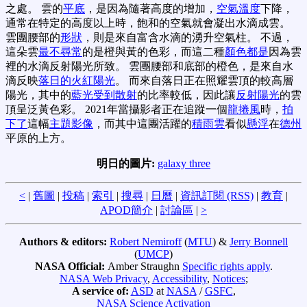
之處。 雲的
平底
，是因為隨著高度的增加，
空氣溫度
下降，
通常在特定的高度以上時，飽和的空氣就會凝出水滴成雲。
雲團腰部的
形狀
，則是來自富含水滴的湧升空氣柱。 不過，
這朵雲
最不尋常
的是橙與黃的色彩，而這二種
顏色都是
因為雲
裡的水滴反射陽光所致。 雲團腰部和底部的橙色，是來自水
滴反映
落日的火紅陽光
。 而來自落日正在照耀雲頂的較高層
陽光，其中的
藍光受到散射
的比率較低，因此讓
反射陽光
的雲
頂呈泛黃色彩。 2021年當攝影者正在追蹤一個
龍捲風
時，
拍
下了
這幅
主題影像
，而其中這團活躍的
積雨雲
看似
懸浮
在
德州
平原的上方。
明日的圖片:
galaxy three
<
|
舊圖
|
投稿
|
索引
|
搜尋
|
日曆
|
資訊訂閱 (RSS)
|
教育
|
APOD簡介
|
討論區
|
>
Authors & editors:
Robert Nemiroff
(
MTU
) &
Jerry Bonnell
(
UMCP
)
NASA Official:
Amber Straughn
Specific rights apply
.
NASA Web Privacy
,
Accessibility
,
Notices
;
A service of:
ASD
at
NASA
/
GSFC
,
NASA Science Activation