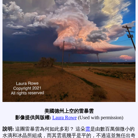
美國德州上空的雷暴雲
影像提供與版權:
Laura Rowe
(Used with permission)
說明:
這團雷暴雲為何如此多彩？ 這朵
雲
是由數百萬個微小的
水滴和冰晶所組成，而其雲底幾乎是平的，不過這並無任出奇