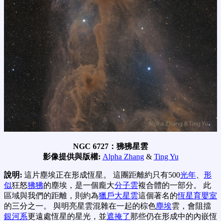
NGC 6727：狒狒星雲
影像提供與版權:
Alpha Zhang
&
Ting Yu
說明:
這片塵埃正在形成恆星。 這團距離約只有500
光年
、
形
似
狂怒
狒狒
的塵埃，是一個龐大
分子雲
複合體的一部分。 此
區域與我們的距離，則約為
獵戶大星雲
這個著名的
恆星育嬰室
的三分之一。 與明亮星雲混雜在一起的棕色
塵埃
雲，會阻擋
銀河系
更遠處恆星的星光，並
遮掩了
那些仍在形成中的內嵌恆