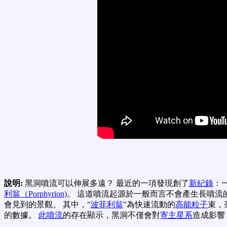
說明:
黑洞噴流可以伸展多遠？ 最近的一項發現創了
新紀錄
：
利翁（Porphyrion)
。 這道噴流起源於一般而言不會產生長噴流
會見到的景觀。 其中，"
波菲利翁
"為快速流動的
高能粒子
束，
的數據。
此噴流
的存在顯示，黑洞不僅會對
寄主星系
造成影響