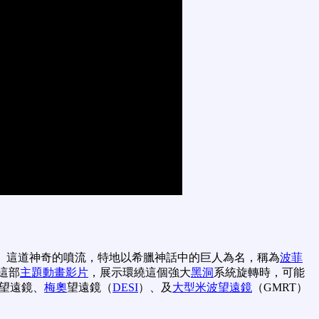
。 這道神奇的噴流，特地以希臘神話中的巨人為名，稱為
波菲
這部
主題動畫影片
，展示環繞這個強大
黑洞
系統旋轉時，可能
望遠鏡、
梅奧
望遠鏡（
DESI
）、及
大型米波望遠鏡
（GMRT）