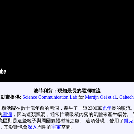
波菲利翁：現知最長的黑洞噴流
動畫提供:
Science Communication Lab
for
Martijn Oei
et al.
,
Caltech
一顆活躍在數十億年前的黑洞，產生了一道2300萬
光年
長的噴流
的
黑洞
，因為這類黑洞，通常忙著吸積內落的氣體來產生輻射。 
亮區則是這些粒子與周圍氣體碰撞之處。 這項發現，使用了
凱克
，其影響也會
深入
周圍的
宇宙
空間。