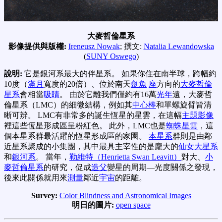
大麥哲倫星系
影像提供與版權:
Ireneusz Nowak
; 撰文:
Natalia Lewandowska
(
SUNY Oswego
)
說明:
它是銀河系最大的伴星系。 如果你住在南半球，跨幅約
10度（
滿月
寬度的20倍）、位於南天
劍魚
座
方向的
大麥哲倫
星系
會相當
吸睛
。 由於它離我們僅約有16萬
光年
遠，大麥哲
倫星系（LMC）的細微結構，例如其
中心棒
和單螺旋臂皆清
晰可辨。 LMC有非常多的誕生恆星的星雲，在這幅
主題影像
裡這些恆星形成區呈粉紅色。 此外，LMC也是
蜘蛛星雲
，這
個本星系群最活躍的恆星形成區的家園。
本星系
群則是由鄰
近星系聚成的小集團，其中最具主宰性的是龐大的
仙女大星系
和
銀河系
。 當年，
勒維特（Henrietta Swan Leavitt）
對大、
小
麥哲倫星系
的研究，促成
造父
變星的周期—光度關係之發現，
後來此關係就用來
測量
鄰近
宇宙
的距離。
Survey:
Color Blindness and Astronomical Images
明日的圖片:
open space