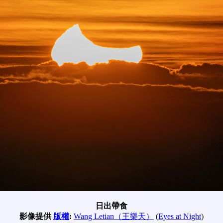
日出帶食
影像提供
版權
:
Wang Letian（王樂天）
(
Eyes at Night
)