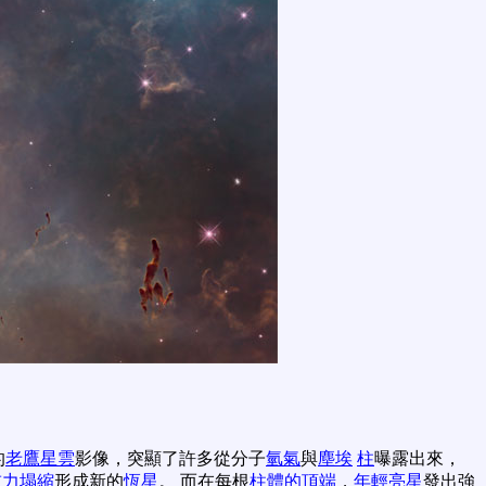
的
老鷹星雲
影像，突顯了許多從分子
氫氣
與
塵埃
柱
曝露出來，
重力塌縮
形成新的
恆星
。 而在每根
柱體的頂端
，
年輕亮星
發出強