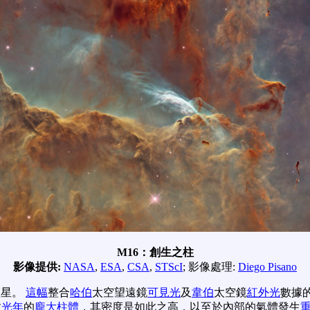
M16：創生之柱
影像提供:
NASA
,
ESA
,
CSA
,
STScI
; 影像處理:
Diego Pisano
恆星。
這幅
整合
哈伯
太空望遠鏡
可見光
及
韋伯
太空鏡
紅外光
數據
數
光年
的
龐大柱體
，其密度是如此之高，以至於內部的氣體發生