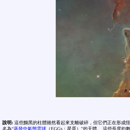
說明:
這些黝黑的柱體雖然看起來支離破碎，但它們正在形成
名為“
蒸發中氣態雲球
（EGGs；星蛋）"的天體。 這些長度約