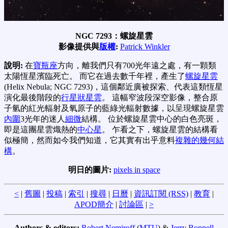
NGC 7293：螺旋星雲
影像提供與
版權
:
Patrick Winkler
說明:
在
寶瓶座
方向，離我們只有700光年遠之處，有一顆類
太陽恆星濱臨死亡。 而它在過去數千年裡，產生了
螺旋星雲
(Helix Nebula; NGC 7293)，這個鄰近廣被探索、代表這類恆星
演化最後階段的
行星狀星雲
。 這幅窄波段深空影像，整合原
子氫的紅光輻射及氧原子的藍綠光輻射數據，以呈現螺旋星雲
內圍
3光年的迷人
細微
結構。 位於螺旋星雲中心的白色亮斑，
即是這團星雲熾熱的
中心星
。 乍看之下，螺旋星雲的結構看
似極簡，然而如今我們知道，它其實有出乎意料
複雜的幾何結
構
。
明日的圖片:
pixels in space
<
|
舊圖
|
投稿
|
索引
|
搜尋
|
日曆
|
資訊訂閱 (RSS)
|
教育
|
APOD簡介
|
討論區
|
>
Authors & editors:
Robert Nemiroff
(
MTU
) &
Jerry Bonnell