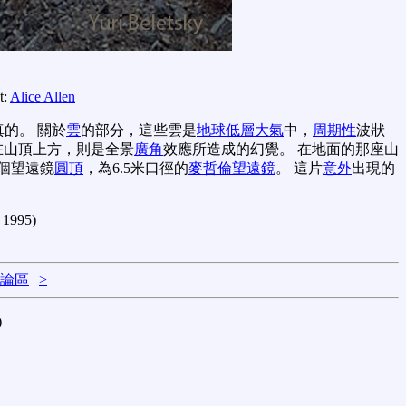
/t:
Alice Allen
的。 關於
雲
的部分，這些雲是
地球低層大氣
中，
周期性
波狀
在山頂上方，則是全景
廣角
效應所造成的幻覺。 在地面的那座山
2個望遠鏡
圓頂
，為6.5米口徑的
麥哲倫望遠鏡
。 這片
意外
出現的
 1995)
論區
|
>
)