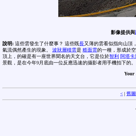
影像提供與
說明:
這些雲發生了什麼事？ 這些既
長
又薄的雲看似指向山頂
氣流偶然產生的現象。
波狀層積雲
是
糙
面
雲
的一種，形成於空
頂上，的確是有一座世界聞名的天文台，它是位於
智利
阿塔卡
景觀，是在今年9月底由一位反應迅速的攝影者用手機拍下的。 （undulatus
Your 
<
|
舊圖