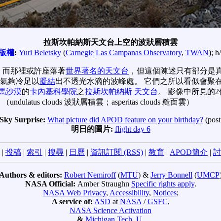
拉斯坎帕納斯天文台上空的波狀層積雲
版權
:
Yuri Beletsky
(
Carnegie
Las Campanas Observatory
,
TWAN
); h
，而那裡或許座落著
世界著名的天文台
，但這個陳述只有部分是真
氣夠冷足以
凝結
出不透光水滴的波峰處。 它們之所以看似會聚
馬沙漠
的
卡內基科學院
之
拉斯坎帕納斯
天文台
。 影像中所見的
 clouds 波狀層積雲；asperitas clouds 糙面雲）
Sky Surprise:
What picture did APOD feature on your birthday?
(post
明日的圖片:
flight day 6
|
投稿
|
索引
|
搜尋
|
日曆
|
資訊訂閱 (RSS)
|
教育
|
APOD簡介
|
討
Authors & editors:
Robert Nemiroff
(
MTU
) &
Jerry Bonnell
(
UMCP
NASA Official:
Amber Straughn
Specific rights apply
.
NASA Web Privacy
,
Accessibility
,
Notices
;
A service of:
ASD
at
NASA
/
GSFC
,
NASA Science Activation
&
Michigan Tech. U.