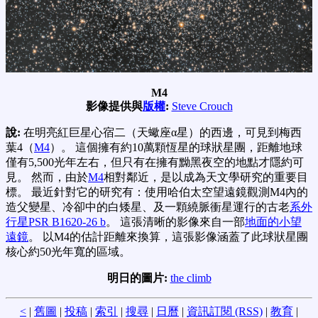
M4
影像提供與
版權
:
Steve Crouch
說:
在明亮紅巨星心宿二（天蠍座α星）的西邊，可見到梅西
葉4（
M4
）。 這個擁有約10萬顆恆星的球狀星團，距離地球
僅有5,500光年左右，但只有在擁有黝黑夜空的地點才隱約可
見。 然而，由於
M4
相對鄰近，是以成為天文學研究的重要目
標。 最近針對它的研究有：使用哈伯太空望遠鏡觀測M4內的
造父變星、冷卻中的白矮星、及一顆繞脈衝星運行的古老
系外
行星PSR B1620-26 b
。 這張清晰的影像來自一部
地面的小望
遠鏡
。 以M4的估計距離來換算，這張影像涵蓋了此球狀星團
核心約50光年寬的區域。
明日的圖片:
the climb
<
|
舊圖
|
投稿
|
索引
|
搜尋
|
日曆
|
資訊訂閱 (RSS)
|
教育
|