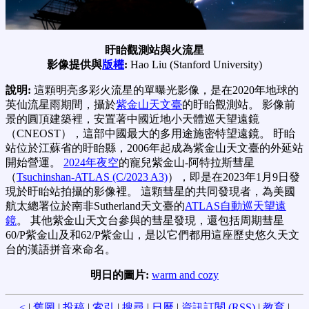
盱眙觀測站與火流星
影像提供與
版權
:
Hao Liu (Stanford University)
說明:
這顆明亮多彩火流星的單曝光影像，是在2020年地球的
英仙流星雨期間，攝於
紫金山天文臺
的盱眙觀測站。 影像前
景的圓頂建築裡，安置著中國近地小天體巡天望遠鏡
（CNEOST），這部中國最大的多用途施密特望遠鏡。 盱眙
站位於江蘇省的盱眙縣，2006年起成為紫金山天文臺的外延站
開始營運。
2024年夜空
的寵兒紫金山-阿特拉斯彗星
（
Tsuchinshan-ATLAS (C/2023 A3)
），即是在2023年1月9日發
現於盱眙站拍攝的影像裡。 這顆彗星的共同發現者，為美國
航太總署位於南非Sutherland天文臺的
ATLAS自動巡天望遠
鏡
。 其他紫金山天文台參與的彗星發現，還包括周期彗星
60/P紫金山及和62/P紫金山，是以它們都用這座歷史悠久天文
台的漢語拼音來命名。
明日的圖片:
warm and cozy
<
|
舊圖
|
投稿
|
索引
|
搜尋
|
日曆
|
資訊訂閱 (RSS)
|
教育
|