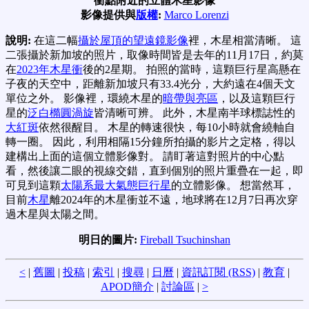
衝點附近的立體木星影像
影像提供與
版權
:
Marco Lorenzi
說明:
在這二幅
攝於屋頂的望遠鏡影像
裡，木星相當清晰。 這
二張攝於新加坡的照片，取像時間皆是去年的11月17日，約莫
在
2023年木星衝
後的2星期。 拍照的當時，這顆巨行星高懸在
子夜的天空中，距離新加坡只有33.4光分，大約遠在4個天文
單位之外。 影像裡，環繞木星的
暗帶與亮區
，以及這顆巨行
星的
泛白橢圓渦旋
皆清晰可辨。 此外，木星南半球標誌性的
大紅斑
依然很醒目。 木星的轉速很快，每10小時就會繞軸自
轉一圈。 因此，利用相隔15分鐘所拍攝的影片之定格，得以
建構出上面的這個立體影像對。 請盯著這對照片的中心點
看，然後讓二眼的視線交錯，直到個別的照片重疊在一起，即
可見到這顆
太陽系最大氣態巨行星
的立體影像。 想當然耳，
目前
木星
離2024年的木星衝並不遠，地球將在12月7日再次穿
過木星與太陽之間。
明日的圖片:
Fireball Tsuchinshan
<
|
舊圖
|
投稿
|
索引
|
搜尋
|
日曆
|
資訊訂閱 (RSS)
|
教育
|
APOD簡介
|
討論區
|
>