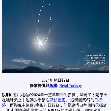
2024年的日行跡
影像提供與
版權
:
Betul Turksoy
說明:
這系列攝於2024年一整年期間的影像，呈現了太陽每天
在地球天空中運動的季節性
漂移圖案
。 這種圖案稱為
日行
跡
，而影像中這個8字形的日行跡，則是建構自每個睛天攝於
土耳其 開塞利市當地時間下午1時的太陽影像。 想當然耳，