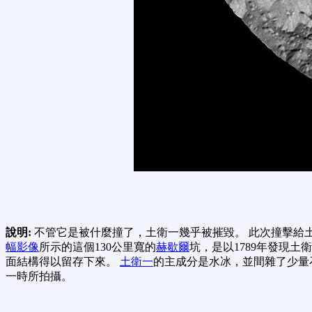
說明:
不管它是被什麼撞了，土衛一幾乎被摧毀。 此次撞擊給
幅影像
所示的這個130公里寬的
赫歇爾
坑，是以1789年發現土
面結構得以留存下來。
土衛一
的主成分是水冰，並間雜了少量
一時所拍攝。