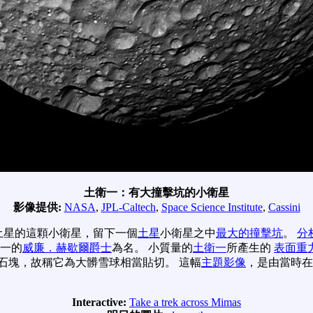
土衛一：有大撞擊坑的小衛星
影像提供:
NASA
,
JPL-Caltech
,
Space Science Institute
,
Cassini
土星的這顆小衛星，留下一個
土星
小衛星之中
最大的撞擊坑
。
分
衛一的
威廉．赫歇爾爵士
為名。 小質量的
土衛一
所產生的
表面重
石塊，故稱它為大髒雪球相當貼切。 這幅
主題影像
，是由當時在
Interactive:
Take a trek across Mimas