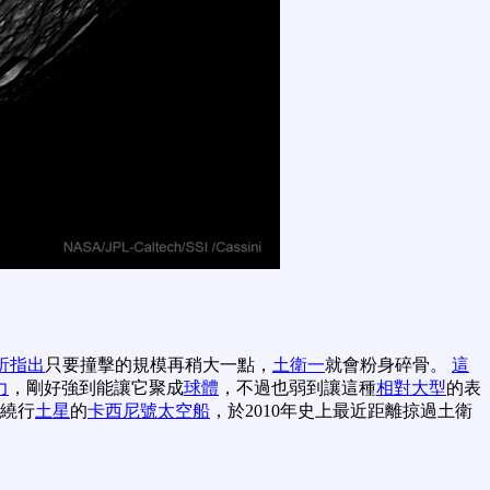
析指出
只要撞擊的規模再稍大一點，
土衛一
就會粉身碎骨。
這
力
，剛好強到能讓它聚成
球體
，不過也弱到讓這種
相對大型
的表
繞行
土星
的
卡西尼號太空船
，於2010年史上最近距離掠過土衛